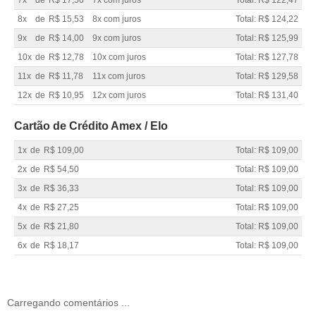
7x
de
R$ 17,50
7x com juros
Total: R$ 122,47
8x
de
R$ 15,53
8x com juros
Total: R$ 124,22
9x
de
R$ 14,00
9x com juros
Total: R$ 125,99
10x
de
R$ 12,78
10x com juros
Total: R$ 127,78
11x
de
R$ 11,78
11x com juros
Total: R$ 129,58
12x
de
R$ 10,95
12x com juros
Total: R$ 131,40
Cartão de Crédito Amex / Elo
1x
de
R$ 109,00
Total: R$ 109,00
2x
de
R$ 54,50
Total: R$ 109,00
3x
de
R$ 36,33
Total: R$ 109,00
4x
de
R$ 27,25
Total: R$ 109,00
5x
de
R$ 21,80
Total: R$ 109,00
6x
de
R$ 18,17
Total: R$ 109,00
Carregando comentários ...