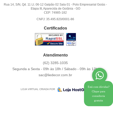
Rua 14, S/N, Qd. 11 Lt. 06-12 Galpão 02 Sala 01
-
Polo Empresarial Goiás -
Etapa III, Aparecida de Goiânia
-
GO
CEP: 74985-182
CNPJ: 35.495.820/0001-86
Certificados
Atendimento
(62)
3285-1035
Segunda a Sexta - 09h às 18h / Sábado - 09h às 12h.
sac@liedecor.com.br
Está com dúvidas?
LOJA VIRTUAL CRIADA POR
Clique para
consultoria
gratuita