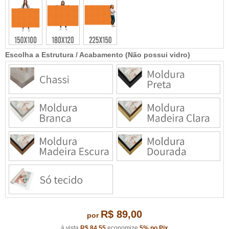
Escolha a Estrutura / Acabamento (Não possui vidro)
R$ 89,00
por
à vista
R$ 84,55
economize
5%
no Pix