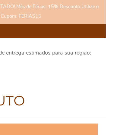
DO! Mês de Férias: 15% Desconto Utilize o
Cupom: FERIAS15
 de entrega estimados para sua região:
UTO