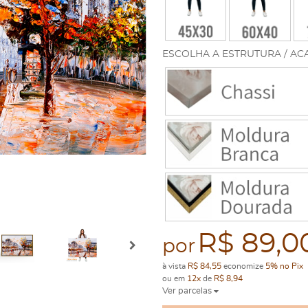
ESCOLHA A ESTRUTURA / AC
R$ 89,0
por
à vista
R$ 84,55
economize
5%
no Pix
ou em
12x
de
R$ 8,94
Ver parcelas