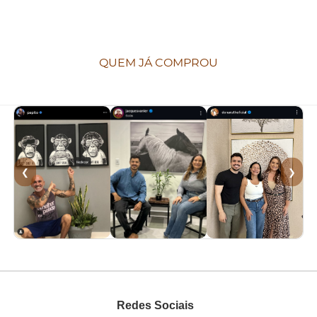
QUEM JÁ COMPROU
❮
❯
Redes Sociais