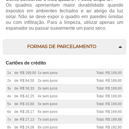
Os quadros apresentam maior durabilidade quando
expostos em ambientes fechados e ao abrigo da luz
solar. Não se deve expor o quadro em paredes úmidas
ou com infiltração. Para a limpeza, utilizar apenas um
espanador ou passar suavemente um pano seco.
FORMAS DE PARCELAMENTO
Cartões de crédito
1x
de
R$ 169,00
1x sem juros
Total: R$ 169,00
2x
de
R$ 84,50
2x sem juros
Total: R$ 169,00
3x
de
R$ 56,33
3x sem juros
Total: R$ 169,00
4x
de
R$ 42,25
4x sem juros
Total: R$ 169,00
5x
de
R$ 33,80
5x sem juros
Total: R$ 169,00
6x
de
R$ 28,17
6x sem juros
Total: R$ 169,00
7x
de
R$ 27,13
7x com juros
Total: R$ 189,88
8x
de
R$ 24,08
8x com juros
Total: R$ 192,60