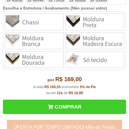
Escolha a Estrutura / Acabamento (Não possui vidro)
R$ 169,00
por
à vista
R$ 160,55
economize
5%
no Pix
ou em
12x
de
R$ 16,98
COMPRAR
OFERTA POR TEMPO LIMITADO! Mês de Férias: