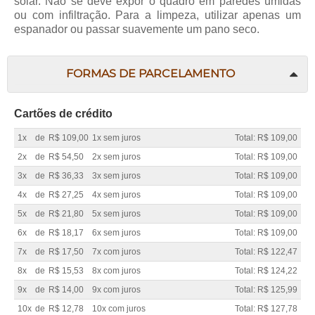
solar. Não se deve expor o quadro em paredes úmidas
ou com infiltração. Para a limpeza, utilizar apenas um
espanador ou passar suavemente um pano seco.
FORMAS DE PARCELAMENTO
Cartões de crédito
1x
de
R$ 109,00
1x sem juros
Total: R$ 109,00
2x
de
R$ 54,50
2x sem juros
Total: R$ 109,00
3x
de
R$ 36,33
3x sem juros
Total: R$ 109,00
4x
de
R$ 27,25
4x sem juros
Total: R$ 109,00
5x
de
R$ 21,80
5x sem juros
Total: R$ 109,00
6x
de
R$ 18,17
6x sem juros
Total: R$ 109,00
7x
de
R$ 17,50
7x com juros
Total: R$ 122,47
8x
de
R$ 15,53
8x com juros
Total: R$ 124,22
9x
de
R$ 14,00
9x com juros
Total: R$ 125,99
10x
de
R$ 12,78
10x com juros
Total: R$ 127,78