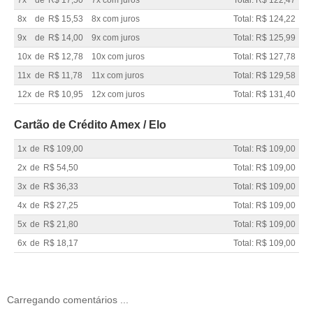
7x
de
R$ 17,50
7x com juros
Total: R$ 122,47
8x
de
R$ 15,53
8x com juros
Total: R$ 124,22
9x
de
R$ 14,00
9x com juros
Total: R$ 125,99
10x
de
R$ 12,78
10x com juros
Total: R$ 127,78
11x
de
R$ 11,78
11x com juros
Total: R$ 129,58
12x
de
R$ 10,95
12x com juros
Total: R$ 131,40
Cartão de Crédito Amex / Elo
1x
de
R$ 109,00
Total: R$ 109,00
2x
de
R$ 54,50
Total: R$ 109,00
3x
de
R$ 36,33
Total: R$ 109,00
4x
de
R$ 27,25
Total: R$ 109,00
5x
de
R$ 21,80
Total: R$ 109,00
6x
de
R$ 18,17
Total: R$ 109,00
Carregando comentários ...