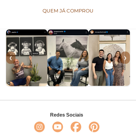
QUEM JÁ COMPROU
❮
❯
Redes Sociais