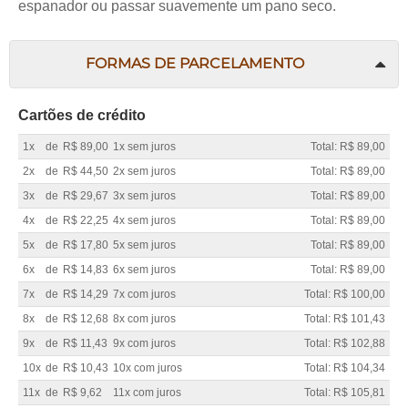
espanador ou passar suavemente um pano seco.
FORMAS DE PARCELAMENTO
Cartões de crédito
1x
de
R$ 89,00
1x sem juros
Total: R$ 89,00
2x
de
R$ 44,50
2x sem juros
Total: R$ 89,00
3x
de
R$ 29,67
3x sem juros
Total: R$ 89,00
4x
de
R$ 22,25
4x sem juros
Total: R$ 89,00
5x
de
R$ 17,80
5x sem juros
Total: R$ 89,00
6x
de
R$ 14,83
6x sem juros
Total: R$ 89,00
7x
de
R$ 14,29
7x com juros
Total: R$ 100,00
8x
de
R$ 12,68
8x com juros
Total: R$ 101,43
9x
de
R$ 11,43
9x com juros
Total: R$ 102,88
10x
de
R$ 10,43
10x com juros
Total: R$ 104,34
11x
de
R$ 9,62
11x com juros
Total: R$ 105,81