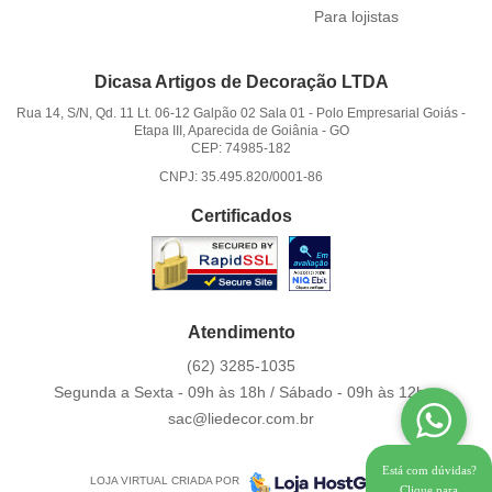
Para lojistas
Dicasa Artigos de Decoração LTDA
Rua 14, S/N, Qd. 11 Lt. 06-12 Galpão 02 Sala 01
-
Polo Empresarial Goiás -
Etapa III, Aparecida de Goiânia
-
GO
CEP: 74985-182
CNPJ: 35.495.820/0001-86
Certificados
Atendimento
(62)
3285-1035
Segunda a Sexta - 09h às 18h / Sábado - 09h às 12h.
sac@liedecor.com.br
Está com dúvidas?
LOJA VIRTUAL CRIADA POR
Clique para