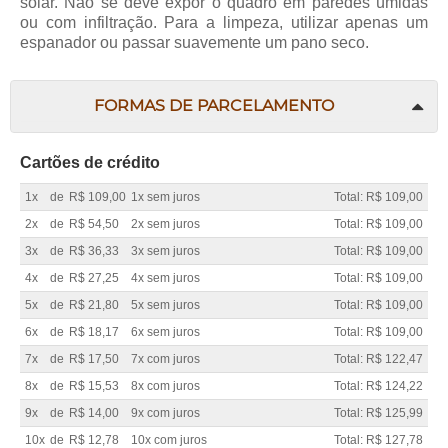
solar. Não se deve expor o quadro em paredes úmidas
ou com infiltração. Para a limpeza, utilizar apenas um
espanador ou passar suavemente um pano seco.
FORMAS DE PARCELAMENTO
Cartões de crédito
1x
de
R$ 109,00
1x sem juros
Total: R$ 109,00
2x
de
R$ 54,50
2x sem juros
Total: R$ 109,00
3x
de
R$ 36,33
3x sem juros
Total: R$ 109,00
4x
de
R$ 27,25
4x sem juros
Total: R$ 109,00
5x
de
R$ 21,80
5x sem juros
Total: R$ 109,00
6x
de
R$ 18,17
6x sem juros
Total: R$ 109,00
7x
de
R$ 17,50
7x com juros
Total: R$ 122,47
8x
de
R$ 15,53
8x com juros
Total: R$ 124,22
9x
de
R$ 14,00
9x com juros
Total: R$ 125,99
10x
de
R$ 12,78
10x com juros
Total: R$ 127,78